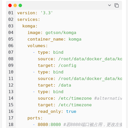
01
version:
'3.3'
02
services:
03
komga:
04
image:
gotson/komga
05
container_name:
komga
06
volumes:
07
-
type:
bind
08
source:
/root/data/docker_data/komg
09
target:
/config
10
-
type:
bind
11
source:
/root/data/docker_data/komg
12
target:
/data
13
-
type:
bind
14
source:
/etc/timezone
#alternativel
15
target:
/etc/timezone
16
read_only:
true
17
ports:
18
-
8080
:8080
#若8080端口被占用，更改左侧8