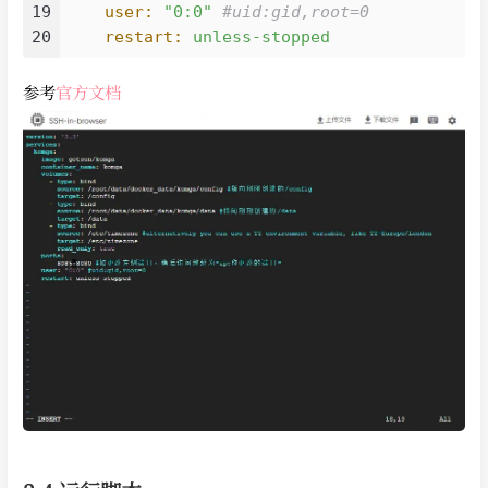
19
user:
"0:0"
#uid:gid,root=0
20
restart:
unless-stopped
参考
官方文档