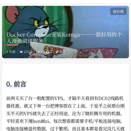
瞎折腾
Docker-Compose安装Komga——一款好用的个
人漫画阅读服务
3 年前
12333
3
2
822
0. 前言
前两天买了台一般配置的VPS，才隔半天看到有DC02线路机
器优惠，就又下单一台把博客搭在了上面。于是乎之前那台刚
买半天的VPS就失去了正经用途，沦为了瞎折腾专用的机器。
平时喜欢下漫ben画zi。每次想看都需要手机/平板连接电脑，
电脑连接硬盘传数据，过于繁琐。而且基本都是看完没几天就