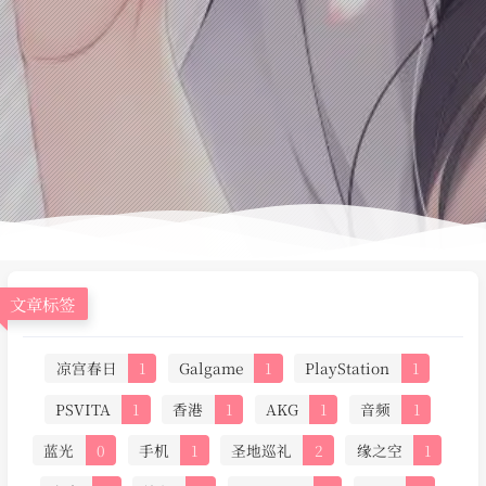
文章标签
凉宫春日
1
Galgame
1
PlayStation
1
PSVITA
1
香港
1
AKG
1
音频
1
蓝光
0
手机
1
圣地巡礼
2
缘之空
1