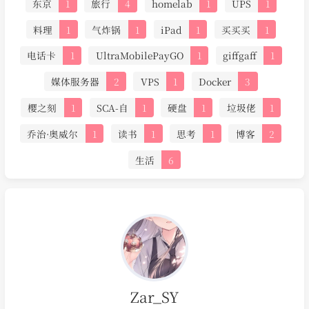
东京
1
旅行
4
homelab
1
UPS
1
料理
1
气炸锅
1
iPad
1
买买买
1
电话卡
1
UltraMobilePayGO
1
giffgaff
1
媒体服务器
2
VPS
1
Docker
3
樱之刻
1
SCA-自
1
硬盘
1
垃圾佬
1
乔治·奥威尔
1
读书
1
思考
1
博客
2
生活
6
Zar_SY