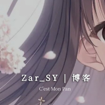
Zar_SY | 博客
C'est Mon Pana