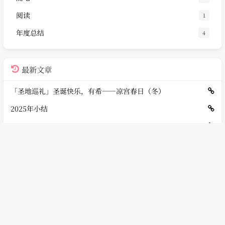
阅读
1
年度总结
4
最新文章
「圣地巡礼」圣诞快乐，有希——凉宫春日（冬）
2025年小结
「白金指北」PSVITA 舰队Collection 改
香港：给我一周也逛不完
2024年小结
标签
更多
凉宫春日
Galgame
PlayStation
PSVITA
香港
AKG